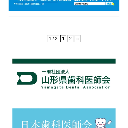
1 / 2
1
2
»