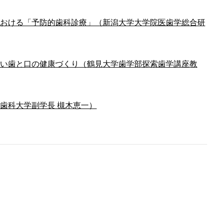
おける「予防的歯科診療」（新潟大学大学院医歯学総合研
い歯と口の健康づくり（鶴見大学歯学部探索歯学講座教
歯科大学副学長 槻木恵一）