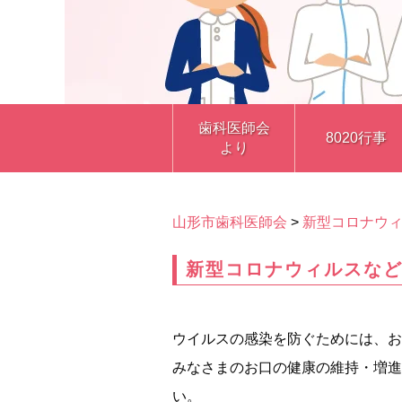
歯科医師会
8020行事
より
山形市歯科医師会
>
新型コロナウ
新型コロナウィルスな
ウイルスの感染を防ぐためには、お
みなさまのお口の健康の維持・増進
い。