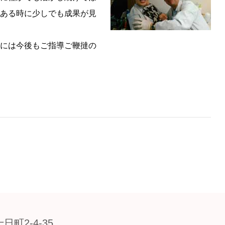
ある時に少しでも成果が見
には今後もご指導ご鞭撻の
日町2-4-35