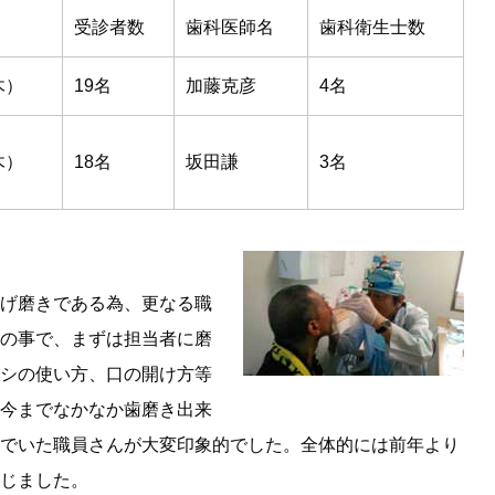
受診者数
歯科医師名
歯科衛生士数
木）
19名
加藤克彦
4名
木）
18名
坂田謙
3名
げ磨きである為、更なる職
の事で、まずは担当者に磨
シの使い方、口の開け方等
今までなかなか歯磨き出来
でいた職員さんが大変印象的でした。全体的には前年より
じました。